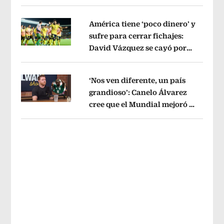
sin pago de River
Opens in new wind
América tiene ‘poco dinero’ y
sufre para cerrar fichajes:
David Vázquez se cayó por
Opens in new window
tema administrativo
Opens in new w
‘Nos ven diferente, un país
grandioso’: Canelo Álvarez
cree que el Mundial mejoró la
Opens in new window
imagen de México
Opens in new win