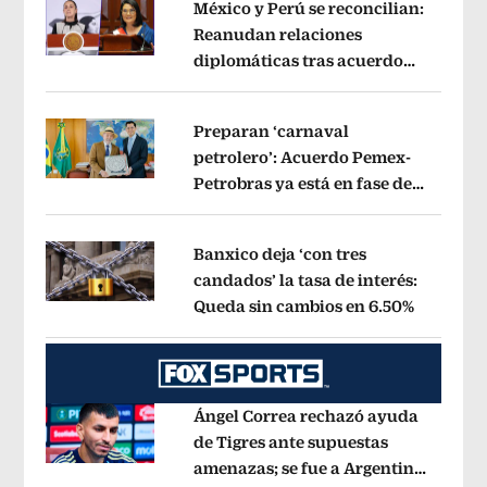
México y Perú se reconcilian:
Reanudan relaciones
diplomáticas tras acuerdo
Opens in new window
por Betssy Chávez
Opens in new win
Preparan ‘carnaval
petrolero’: Acuerdo Pemex-
Petrobras ya está en fase de
Opens in new window
ejecución, anuncia canciller
Opens i
Banxico deja ‘con tres
candados’ la tasa de interés:
Queda sin cambios en 6.50%
Opens in
Opens in new window
Ángel Correa rechazó ayuda
de Tigres ante supuestas
amenazas; se fue a Argentina
Opens in new window