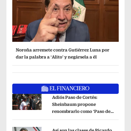
Noroña arremete contra Gutiérrez Luna por
dar la palabra a ‘Alito’ y negársela a él
Adiós Paso de Cortés:
Sheinbaum propone
renombrarlo como ‘Paso de
Opens in new window
los Pueblos Indígenas’
Opens in new 
Así son las clases de Ricardo