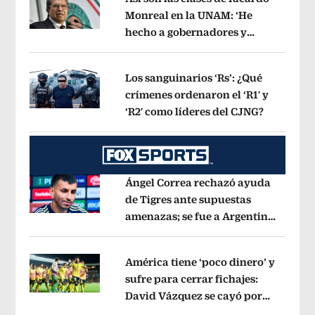
Monreal en la UNAM: ‘He
hecho a gobernadores y
Opens in new window
jueces’, dice a sus alumnos
Opens in 
Los sanguinarios ‘Rs’: ¿Qué
crímenes ordenaron el ‘R1′ y
‘R2′ como líderes del CJNG?
Opens in
Opens in new window
Ángel Correa rechazó ayuda
de Tigres ante supuestas
amenazas; se fue a Argentina
Opens in new window
sin pago de River
Opens in new wind
América tiene ‘poco dinero’ y
sufre para cerrar fichajes:
David Vázquez se cayó por
Opens in new window
tema administrativo
Opens in new w