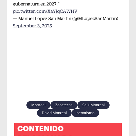
gubernatura en 2027.”
pic.twitter.com/XaYjqCAWHV
— Manuel Lopez San Martin (@MLopezSanMartin)
September 3, 2025
Monreal
Zacatecas
Saúl Monreal
David Monreal
nepotismo
CONTENIDO