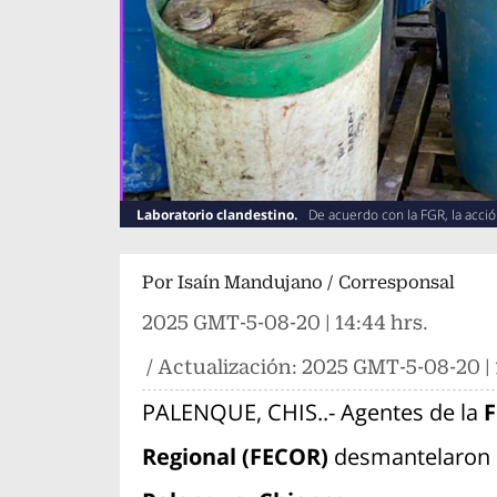
Laboratorio clandestino.
De acuerdo con la FGR, la acci
Por
Isaín Mandujano / Corresponsal
2025 GMT-5-08-20 | 14:44 hrs.
/ Actualización:
2025 GMT-5-08-20 | 
PALENQUE, CHIS..- Agentes de la
F
Regional (FECOR)
desmantelaron u