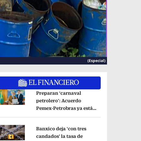
(Especial)
Preparan ‘carnaval
petrolero’: Acuerdo
Pemex-Petrobras ya está
pens in new window
en fase de ejecución,
anuncia canciller
Opens in new window
Banxico deja ‘con tres
candados’ la tasa de