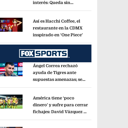
interés: Queda sin
pens in new window
cambios en 6.50%
Opens in new window
Así es Hacchi Coffee, el
restaurante en la CDMX
inspirado en ‘One Piece’
Opens in new window
pens in new window
Ángel Correa rechazó
ayuda de Tigres ante
supuestas amenazas; se
pens in new window
fue a Argentina sin pago
de River
Opens in new window
América tiene ‘poco
dinero’ y sufre para cerrar
fichajes: David Vázquez se
pens in new window
cayó por tema
administrativo
Opens in new window