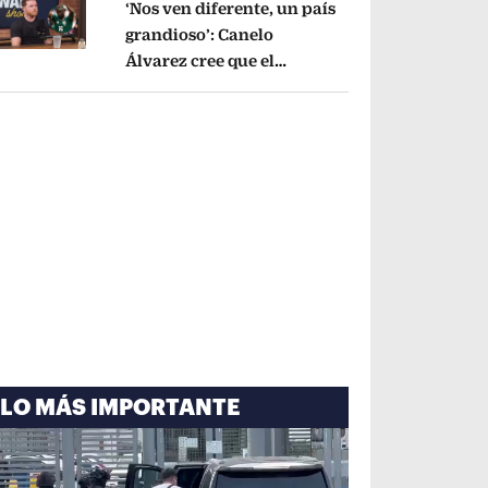
‘Nos ven diferente, un país
grandioso’: Canelo
Álvarez cree que el
pens in new window
Mundial mejoró la imagen
de México
Opens in new window
LO MÁS IMPORTANTE