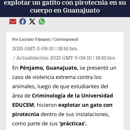
explotar un gatito con pirotecnia en su
cuerpo en Guanajuato
Compartir el artículo actual mediante global
Compartir el artículo actual mediante Email
Compartir el artículo actual mediante Facebook
Compartir el artículo actual mediante Twitter
Por
Luciano Vázquez / Corresponsal
2025 GMT-5-08-10 | 18:16 hrs.
/ Actualización:
2025 GMT-5-08-10 | 18:16 hrs.
En
Pénjamo, Guanajuato,
se presentó un
caso de violencia extrema contra los
animales, luego de que estudiantes del
área de
Criminología de la Universidad
EDUCEM
, hicieron
explotar un gato con
pirotecnia
dentro de sus instalaciones,
como parte de sus
‘prácticas’.