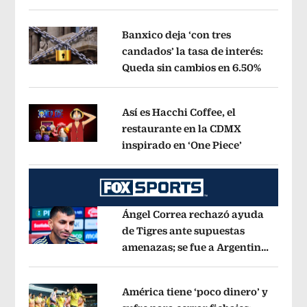
ejecución, anuncia canciller
Opens i
Banxico deja ‘con tres
candados’ la tasa de interés:
Queda sin cambios en 6.50%
Opens in
Opens in new window
Así es Hacchi Coffee, el
restaurante en la CDMX
inspirado en ‘One Piece’
Opens in ne
Opens in new window
Ángel Correa rechazó ayuda
de Tigres ante supuestas
amenazas; se fue a Argentina
Opens in new window
sin pago de River
Opens in new wind
América tiene ‘poco dinero’ y