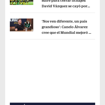
sufre para cerrar fichajes:
David Vázquez se cayó por
Opens in new window
tema administrativo
Opens in new w
‘Nos ven diferente, un país
grandioso’: Canelo Álvarez
cree que el Mundial mejoró la
Opens in new window
imagen de México
Opens in new win