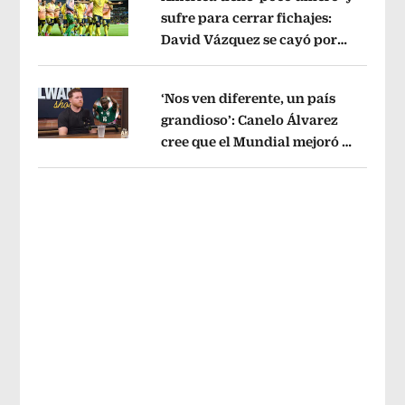
sufre para cerrar fichajes:
David Vázquez se cayó por
Opens in new window
tema administrativo
Opens in new w
‘Nos ven diferente, un país
grandioso’: Canelo Álvarez
cree que el Mundial mejoró la
Opens in new window
imagen de México
Opens in new win