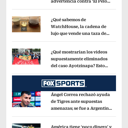
advertencia contra ‘El Pelón’,
Opens in new window
hijastro del ‘Mencho’
Opens in new w
¿Qué sabemos de
WatchHouse, la cadena de
lujo que vende una taza de
Opens in new window
café en 560 pesos?
Opens in new win
¿Qué mostrarían los videos
supuestamente eliminados
del caso Ayotzinapa? Esto
Opens in new window
dice exintegrante del GIEI
Opens in 
Ángel Correa rechazó ayuda
de Tigres ante supuestas
amenazas; se fue a Argentina
Opens in new window
sin pago de River
Opens in new wind
América tiene ‘poco dinero’ y