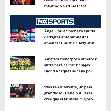
restaurante en la CDMX
inspirado en ‘One Piece’
Opens in ne
Opens in new window
Ángel Correa rechazó ayuda
de Tigres ante supuestas
amenazas; se fue a Argentina
Opens in new window
sin pago de River
Opens in new wind
América tiene ‘poco dinero’ y
sufre para cerrar fichajes:
David Vázquez se cayó por
Opens in new window
tema administrativo
Opens in new w
‘Nos ven diferente, un país
grandioso’: Canelo Álvarez
cree que el Mundial mejoró la
Opens in new window
imagen de México
Opens in new win