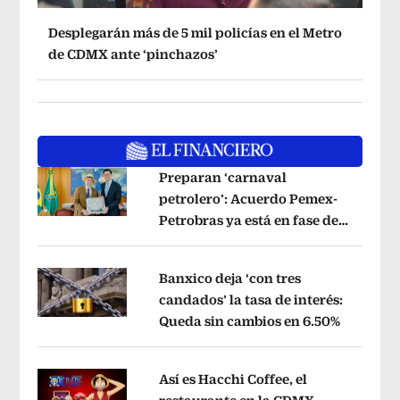
Desplegarán más de 5 mil policías en el Metro
de CDMX ante ‘pinchazos’
Preparan ‘carnaval
petrolero’: Acuerdo Pemex-
Petrobras ya está en fase de
Opens in new window
ejecución, anuncia canciller
Opens i
Banxico deja ‘con tres
candados’ la tasa de interés:
Queda sin cambios en 6.50%
Opens in
Opens in new window
Así es Hacchi Coffee, el