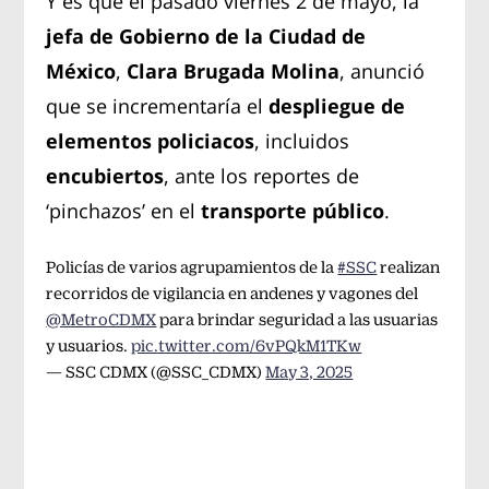
Y es que el pasado viernes 2 de mayo, la
jefa de Gobierno de la Ciudad de
México
,
Clara Brugada Molina
, anunció
que se incrementaría el
despliegue de
elementos policiacos
, incluidos
encubiertos
, ante los reportes de
‘pinchazos’ en el
transporte público
.
Policías de varios agrupamientos de la
#SSC
realizan
recorridos de vigilancia en andenes y vagones del
@MetroCDMX
para brindar seguridad a las usuarias
y usuarios.
pic.twitter.com/6vPQkM1TKw
— SSC CDMX (@SSC_CDMX)
May 3, 2025