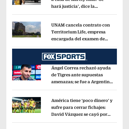
hará justicia’, dice la
Opens in new window
influencer
Opens in new window
UNAM cancela contrato con
Territorium Life, empresa
encargada del examen de
Opens in new window
ingreso virtual
Opens in new window
Ángel Correa rechazó ayuda
de Tigres ante supuestas
amenazas; se fue a Argentina
Opens in new window
sin pago de River
Opens in new wind
América tiene ‘poco dinero’ y
sufre para cerrar fichajes:
David Vázquez se cayó por
Opens in new window
tema administrativo
Opens in new w