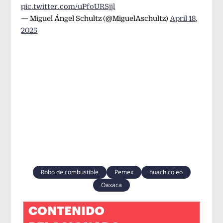
pic.twitter.com/uPfoURSjjl
— Miguel Ángel Schultz (@MiguelAschultz)
April 18,
2025
Robo de combustible
Pemex
huachicoleo
Oaxaca
CONTENIDO