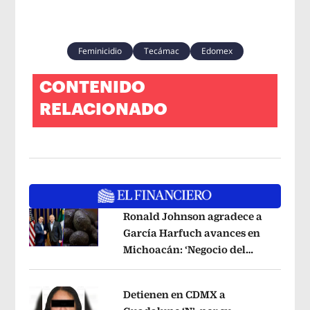
Feminicidio
Tecámac
Edomex
CONTENIDO
RELACIONADO
Ronald Johnson agradece a
García Harfuch avances en
Michoacán: ‘Negocio del
Opens in new window
aguacate es beneficioso’
Opens in ne
Detienen en CDMX a