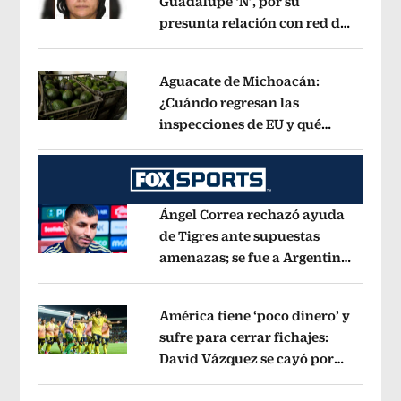
Guadalupe ‘N’, por su
presunta relación con red de
Opens in new window
contrabando de
hidrocarburos
Opens in new window
Aguacate de Michoacán:
¿Cuándo regresan las
inspecciones de EU y qué
Opens in new window
municipios están incluidos?
Opens i
Ángel Correa rechazó ayuda
de Tigres ante supuestas
amenazas; se fue a Argentina
Opens in new window
sin pago de River
Opens in new wind
América tiene ‘poco dinero’ y
sufre para cerrar fichajes:
David Vázquez se cayó por
Opens in new window
tema administrativo
Opens in new w