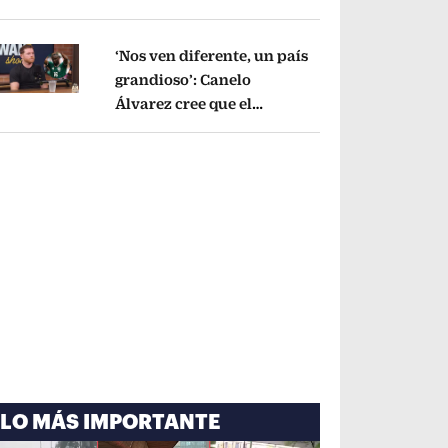
cayó por tema
administrativo
Opens in new window
‘Nos ven diferente, un país
grandioso’: Canelo
Álvarez cree que el
pens in new window
Mundial mejoró la imagen
de México
Opens in new window
LO MÁS IMPORTANTE