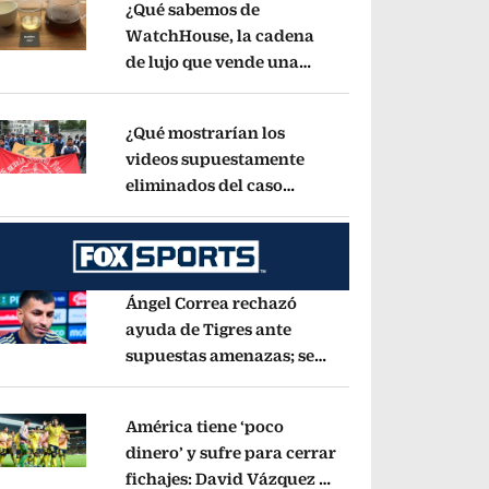
¿Qué sabemos de
WatchHouse, la cadena
de lujo que vende una
pens in new window
taza de café en 560 pesos?
Opens in new wind
¿Qué mostrarían los
videos supuestamente
eliminados del caso
pens in new window
Ayotzinapa? Esto dice
exintegrante del GIEI
Opens in new window
Ángel Correa rechazó
ayuda de Tigres ante
supuestas amenazas; se
pens in new window
fue a Argentina sin pago
de River
Opens in new window
América tiene ‘poco
dinero’ y sufre para cerrar
fichajes: David Vázquez se
pens in new window