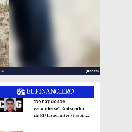
(Redes)
las
‘No hay donde
esconderse’: Embajador
de EU lanza advertencia
pens in new window
contra ‘El Pelón’, hijastro
del ‘Mencho’
Opens in new window