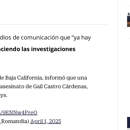
O
edios de comunicación que “ya hay
aciendo las investigaciones
de Baja California, informó que una
 asesinato de Gail Castro Cárdenas,
ys.
om/9ENNw4PreO
a_Romandia)
April 1, 2025