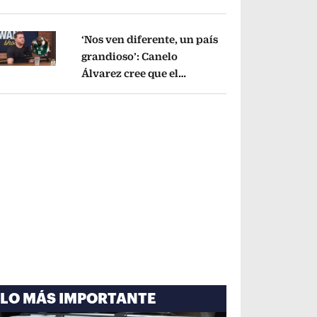
cayó por tema
administrativo
Opens in new window
‘Nos ven diferente, un país
grandioso’: Canelo
Álvarez cree que el
pens in new window
Mundial mejoró la imagen
de México
Opens in new window
LO MÁS IMPORTANTE