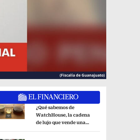
(Fiscalía de Guanajuato)
¿Qué sabemos de
WatchHouse, la cadena
de lujo que vende una
pens in new window
taza de café en 560 pesos?
Opens in new wind