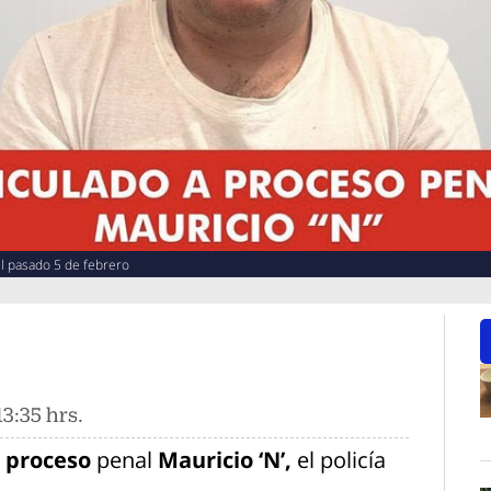
l pasado 5 de febrero
3:35 hrs.
O
a proceso
penal
Mauricio ‘N’,
el policía