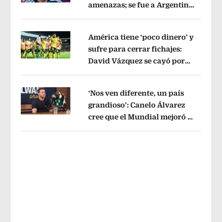
amenazas; se fue a Argentina
Opens in new window
sin pago de River
Opens in new wind
América tiene ‘poco dinero’ y
sufre para cerrar fichajes:
David Vázquez se cayó por
Opens in new window
tema administrativo
Opens in new w
‘Nos ven diferente, un país
grandioso’: Canelo Álvarez
cree que el Mundial mejoró la
Opens in new window
imagen de México
Opens in new win