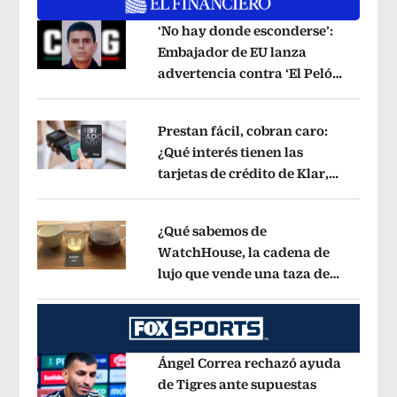
‘No hay donde esconderse’:
Embajador de EU lanza
advertencia contra ‘El Pelón’,
Opens in new window
hijastro del ‘Mencho’
Opens in new w
Prestan fácil, cobran caro:
¿Qué interés tienen las
tarjetas de crédito de Klar,
Opens in new window
Rappi y Mercado Pago?
Opens in new
¿Qué sabemos de
WatchHouse, la cadena de
lujo que vende una taza de
Opens in new window
café en 560 pesos?
Opens in new win
Ángel Correa rechazó ayuda
de Tigres ante supuestas