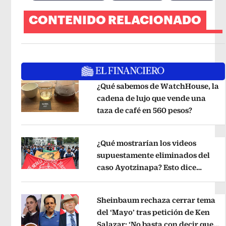
CONTENIDO RELACIONADO
¿Qué sabemos de WatchHouse, la
cadena de lujo que vende una
taza de café en 560 pesos?
Opens in
Opens in new window
¿Qué mostrarían los videos
supuestamente eliminados del
caso Ayotzinapa? Esto dice
Opens in new window
exintegrante del GIEI
Opens in new
Sheinbaum rechaza cerrar tema
del ‘Mayo’ tras petición de Ken
Salazar: ‘No basta con decir que