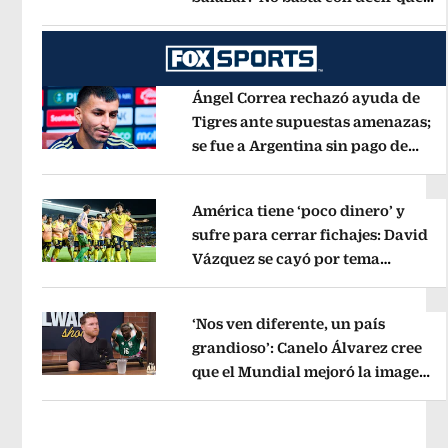
Opens in new window
ya pasó’
Opens in new window
Ángel Correa rechazó ayuda de
Tigres ante supuestas amenazas;
se fue a Argentina sin pago de
Opens in new window
River
Opens in new window
América tiene ‘poco dinero’ y
sufre para cerrar fichajes: David
Vázquez se cayó por tema
Opens in new window
administrativo
Opens in new wind
‘Nos ven diferente, un país
grandioso’: Canelo Álvarez cree
que el Mundial mejoró la imagen
Opens in new window
de México
Opens in new window