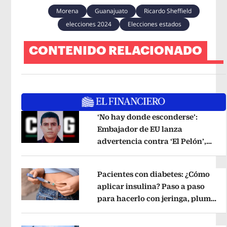
Morena
Guanajuato
Ricardo Sheffield
elecciones 2024
Elecciones estados
CONTENIDO RELACIONADO
‘No hay donde esconderse’:
Embajador de EU lanza
advertencia contra ‘El Pelón’,
Opens in new window
hijastro del ‘Mencho’
Opens in new
Pacientes con diabetes: ¿Cómo
aplicar insulina? Paso a paso
para hacerlo con jeringa, pluma
Opens in new window
y bomba
Opens in new window