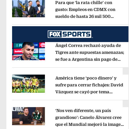
Para que ‘la rata chille’ con
gusto: Empleos en CDMX con
sueldo de hasta 26 mil 500
Opens in new window
mensuales
Opens in new window
Ángel Correa rechazó ayuda de
Tigres ante supuestas amenazas;
se fue a Argentina sin pago de
Opens in new window
River
Opens in new window
América tiene ‘poco dinero’ y
sufre para cerrar fichajes: David
Vázquez se cayó por tema
Opens in new window
administrativo
Opens in new wind
‘Nos ven diferente, un país
grandioso’: Canelo Álvarez cree
que el Mundial mejoró la imagen
Opens in new window