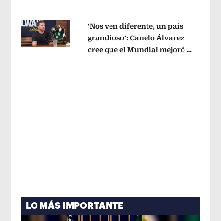
tema administrativo
Opens in new w
‘Nos ven diferente, un país
grandioso’: Canelo Álvarez
cree que el Mundial mejoró la
Opens in new window
imagen de México
Opens in new win
LO MÁS IMPORTANTE