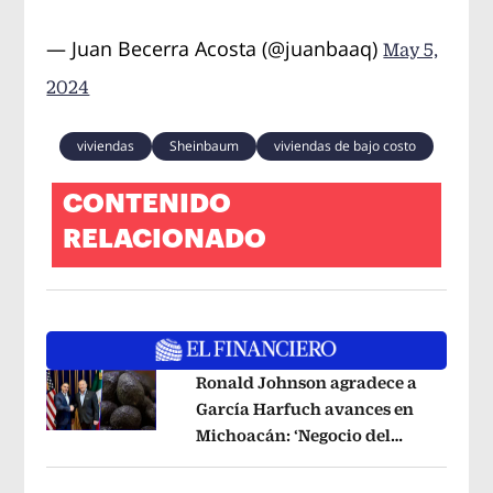
— Juan Becerra Acosta (@juanbaaq)
May 5,
2024
viviendas
Sheinbaum
viviendas de bajo costo
CONTENIDO
RELACIONADO
Ronald Johnson agradece a
García Harfuch avances en
Michoacán: ‘Negocio del
Opens in new window
aguacate es beneficioso’
Opens in ne