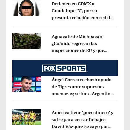
Detienen en CDMX a
Guadalupe ‘N’, por su
presunta relación con red de
Opens in new window
contrabando de
hidrocarburos
Opens in new window
Aguacate de Michoacán:
¿Cuándo regresan las
inspecciones de EU y qué
Opens in new window
municipios están incluidos?
Opens i
Ángel Correa rechazó ayuda
de Tigres ante supuestas
amenazas; se fue a Argentina
Opens in new window
sin pago de River
Opens in new wind
América tiene ‘poco dinero’ y
sufre para cerrar fichajes:
David Vázquez se cayó por
Opens in new window