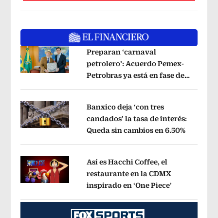
Preparan ‘carnaval
petrolero’: Acuerdo Pemex-
Petrobras ya está en fase de
Opens in new window
ejecución, anuncia canciller
Opens i
Banxico deja ‘con tres
candados’ la tasa de interés:
Queda sin cambios en 6.50%
Opens in
Opens in new window
Así es Hacchi Coffee, el
restaurante en la CDMX
inspirado en ‘One Piece’
Opens in ne
Opens in new window