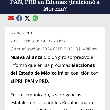
PAN, PRD en Edomex ¿traicionó a
Morena?
Compartir el artículo actual mediante global
Compartir el artículo actual mediante Email
Compartir el artículo actual mediante Facebook
Compartir el artículo actual mediante Twitter
Por
Nación321
2023 GMT-6-01-14 | 17:26 hrs.
/ Actualización:
2024 GMT-6-02-13 | 14:36 hrs.
Nueva Alianza
dio un giro sorpresivo e
informó que en las próximas
elecciones
del Estado de México
irá en coalición con
el
PRI, PAN y PRD
.
En un comunicado, las dirigencias
estatales de los partidos Revolucionario