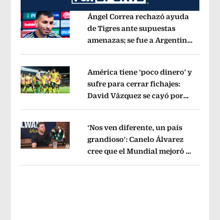
Ángel Correa rechazó ayuda
de Tigres ante supuestas
amenazas; se fue a Argentina
Opens in new window
sin pago de River
Opens in new wind
América tiene ‘poco dinero’ y
sufre para cerrar fichajes:
David Vázquez se cayó por
Opens in new window
tema administrativo
Opens in new w
‘Nos ven diferente, un país
grandioso’: Canelo Álvarez
cree que el Mundial mejoró la
Opens in new window
imagen de México
Opens in new win