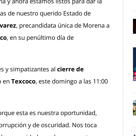
na y ahora estamos listos para dar la
O
mas de nuestro querido Estado de
varez
, precandidata única de Morena a
ico
, en su penúltimo día de
O
s y simpatizantes al
cierre de
o en
Texcoco
, este domingo a las 11:00
O
rque esta es nuestra oportunidad,
O
rrupción y de oscuridad. Nos toca