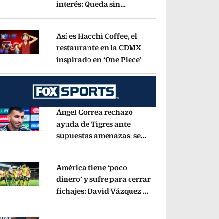
interés: Queda sin
pens in new window
cambios en 6.50%
Opens in new window
Así es Hacchi Coffee, el
restaurante en la CDMX
inspirado en ‘One Piece’
Opens in new window
pens in new window
Ángel Correa rechazó
ayuda de Tigres ante
supuestas amenazas; se
pens in new window
fue a Argentina sin pago
de River
Opens in new window
América tiene ‘poco
dinero’ y sufre para cerrar
fichajes: David Vázquez se
pens in new window
cayó por tema
administrativo
Opens in new window