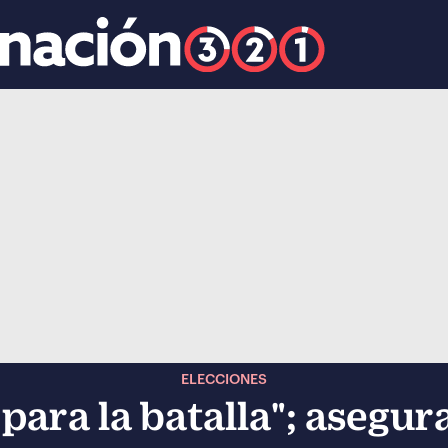
k
ocial-whatsapp
ELECCIONES
 para la batalla"; asegu