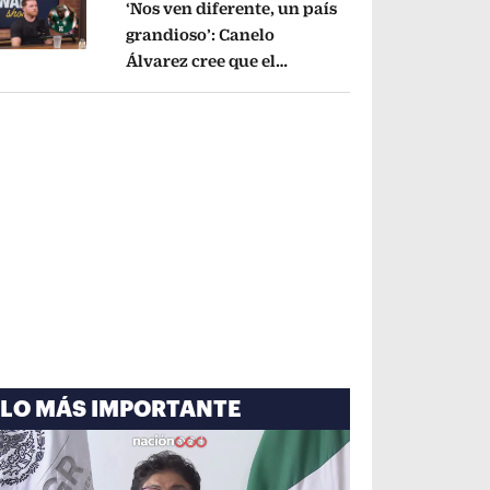
‘Nos ven diferente, un país
grandioso’: Canelo
Álvarez cree que el
pens in new window
Mundial mejoró la imagen
de México
Opens in new window
LO MÁS IMPORTANTE