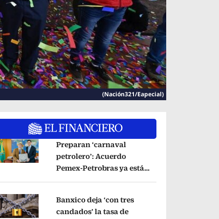
(Nación321/Eapecial)
Preparan ‘carnaval
petrolero’: Acuerdo
Pemex-Petrobras ya está
pens in new window
en fase de ejecución,
anuncia canciller
Opens in new window
Banxico deja ‘con tres
candados’ la tasa de