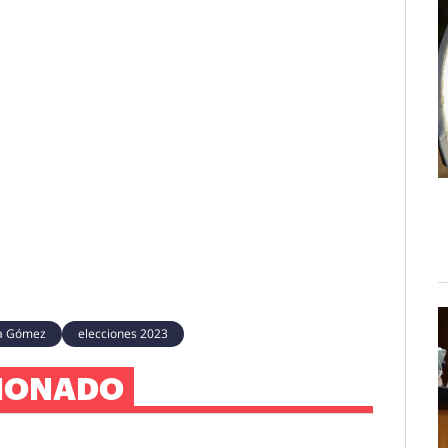
na Gómez
elecciones 2023
IONADO