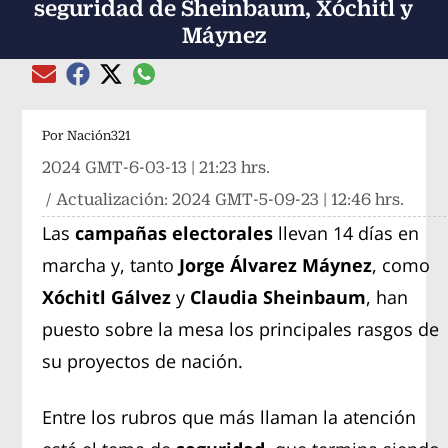
seguridad de Sheinbaum, Xóchitl y
Máynez
Compartir el artículo actual mediante global
Compartir el artículo actual mediante Email
Compartir el artículo actual mediante Facebook
Compartir el artículo actual mediante Twitter
Por
Nación321
2024 GMT-6-03-13 | 21:23 hrs.
/ Actualización:
2024 GMT-5-09-23 | 12:46 hrs.
Las
campañas electorales
llevan 14 días en
marcha y, tanto
Jorge Álvarez Máynez
, como
Xóchitl Gálvez
y
Claudia Sheinbaum
, han
puesto sobre la mesa los principales rasgos de
su proyectos de nación.
Entre los rubros que más llaman la atención