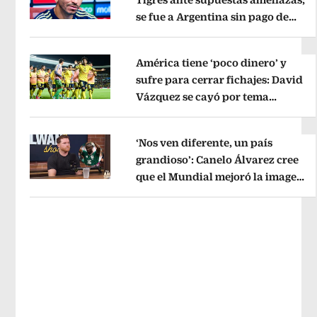
se fue a Argentina sin pago de
Opens in new window
River
Opens in new window
América tiene ‘poco dinero’ y
sufre para cerrar fichajes: David
Vázquez se cayó por tema
Opens in new window
administrativo
Opens in new wind
‘Nos ven diferente, un país
grandioso’: Canelo Álvarez cree
que el Mundial mejoró la imagen
Opens in new window
de México
Opens in new window