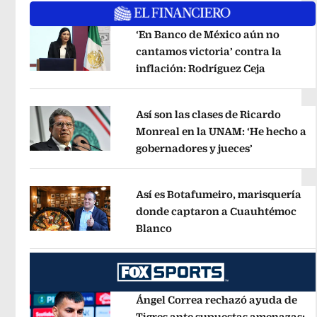
‘En Banco de México aún no
cantamos victoria’ contra la
inflación: Rodríguez Ceja
Opens in
Opens in new window
Así son las clases de Ricardo
Monreal en la UNAM: ‘He hecho a
gobernadores y jueces’
Opens in ne
Opens in new window
Así es Botafumeiro, marisquería
donde captaron a Cuauhtémoc
Blanco
Opens in new window
Opens in new window
Ángel Correa rechazó ayuda de
Tigres ante supuestas amenazas;