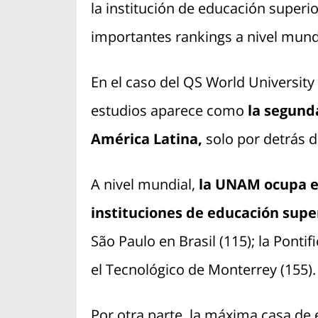
la institución de educación superi
importantes rankings a nivel mund
En el caso del QS World Universit
estudios aparece como
la
segunda
América Latina,
solo por detrás d
A nivel mundial,
la UNAM ocupa el
instituciones de educación super
São Paulo en Brasil (115); la Pontif
el Tecnológico de Monterrey (155).
Por otra parte, la máxima casa de e