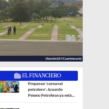
(Nación321/Cuartoscuro)
Preparan ‘carnaval
petrolero’: Acuerdo
Pemex-Petrobras ya está
pens in new window
en fase de ejecución,
anuncia canciller
Opens in new window