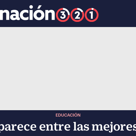
k
ocial-whatsapp
EDUCACIÓN
arece entre las mejore