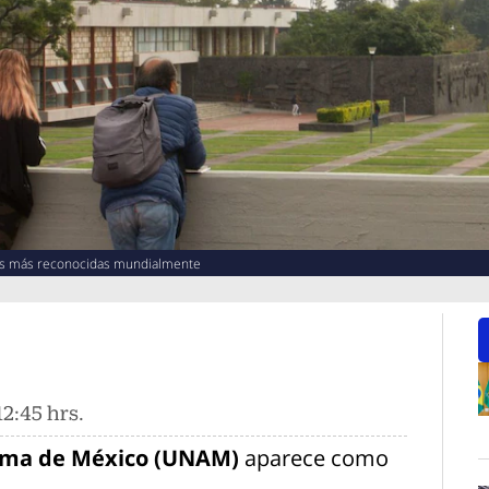
las más reconocidas mundialmente
2:45 hrs.
O
oma de México (UNAM)
aparece como