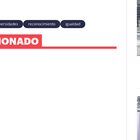
versidades
reconocimiento
igualdad
IONADO