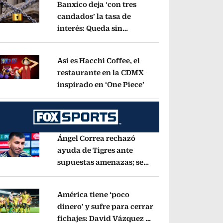
Banxico deja ‘con tres
candados’ la tasa de
interés: Queda sin
pens in new window
cambios en 6.50%
Opens in new window
Así es Hacchi Coffee, el
restaurante en la CDMX
inspirado en ‘One Piece’
Opens in new window
pens in new window
Ángel Correa rechazó
ayuda de Tigres ante
supuestas amenazas; se
pens in new window
fue a Argentina sin pago
de River
Opens in new window
América tiene ‘poco
dinero’ y sufre para cerrar
fichajes: David Vázquez se
pens in new window