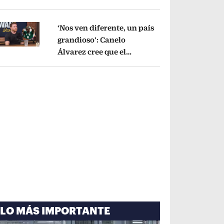
cayó por tema
administrativo
Opens in new window
‘Nos ven diferente, un país
grandioso’: Canelo
Álvarez cree que el
pens in new window
Mundial mejoró la imagen
de México
Opens in new window
LO MÁS IMPORTANTE