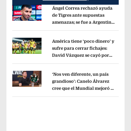
Ángel Correa rechazó ayuda
de Tigres ante supuestas
amenazas; se fue a Argentina
Opens in new window
sin pago de River
Opens in new wind
América tiene ‘poco dinero’ y
sufre para cerrar fichajes:
David Vázquez se cayó por
Opens in new window
tema administrativo
Opens in new w
‘Nos ven diferente, un país
grandioso’: Canelo Álvarez
cree que el Mundial mejoró la
Opens in new window
imagen de México
Opens in new win