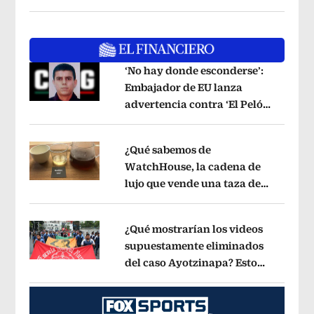
‘No hay donde esconderse’:
Embajador de EU lanza
advertencia contra ‘El Pelón’,
Opens in new window
hijastro del ‘Mencho’
Opens in new w
¿Qué sabemos de
WatchHouse, la cadena de
lujo que vende una taza de
Opens in new window
café en 560 pesos?
Opens in new win
¿Qué mostrarían los videos
supuestamente eliminados
del caso Ayotzinapa? Esto
Opens in new window
dice exintegrante del GIEI
Opens in 