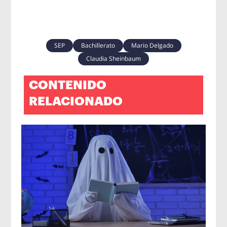
SEP
Bachillerato
Mario Delgado
Claudia Sheinbaum
CONTENIDO
RELACIONADO