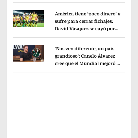
sin pago de River
Opens in new wind
América tiene ‘poco dinero’ y
sufre para cerrar fichajes:
David Vázquez se cayó por
Opens in new window
tema administrativo
Opens in new w
‘Nos ven diferente, un país
grandioso’: Canelo Álvarez
cree que el Mundial mejoró la
Opens in new window
imagen de México
Opens in new win