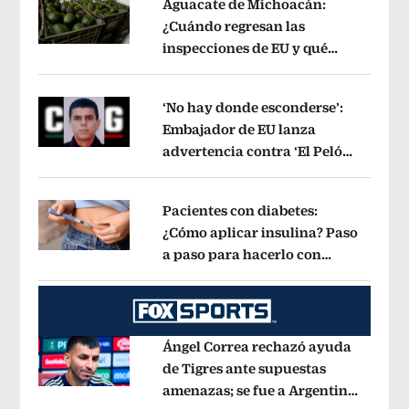
Aguacate de Michoacán:
¿Cuándo regresan las
inspecciones de EU y qué
Opens in new window
municipios están incluidos?
Opens i
‘No hay donde esconderse’:
Embajador de EU lanza
advertencia contra ‘El Pelón’,
Opens in new window
hijastro del ‘Mencho’
Opens in new w
Pacientes con diabetes:
¿Cómo aplicar insulina? Paso
a paso para hacerlo con
Opens in new window
jeringa, pluma y bomba
Opens in ne
Ángel Correa rechazó ayuda
de Tigres ante supuestas
amenazas; se fue a Argentina
Opens in new window