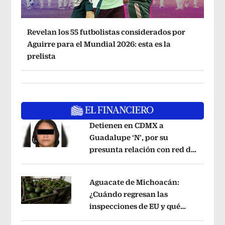
Revelan los 55 futbolistas considerados por
Aguirre para el Mundial 2026: esta es la
prelista
Detienen en CDMX a
Guadalupe ‘N’, por su
presunta relación con red de
Opens in new window
contrabando de
hidrocarburos
Opens in new window
Aguacate de Michoacán:
¿Cuándo regresan las
inspecciones de EU y qué
Opens in new window
municipios están incluidos?
Opens i