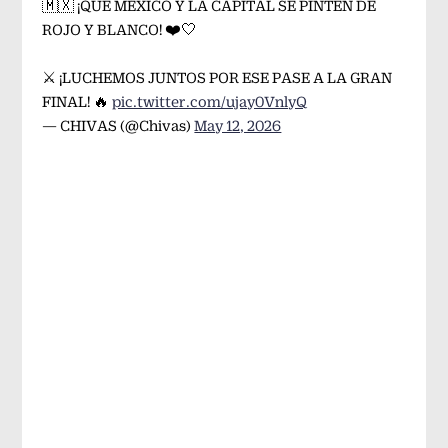
🇲🇽 ¡QUE MÉXICO Y LA CAPITAL SE PINTEN DE
ROJO Y BLANCO! ❤️🤍
⚔️ ¡LUCHEMOS JUNTOS POR ESE PASE A LA GRAN
FINAL! 🔥
pic.twitter.com/ujay0VnlyQ
— CHIVAS (@Chivas)
May 12, 2026