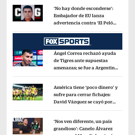
‘No hay donde esconderse’:
Embajador de EU lanza
advertencia contra ‘El Pelón’,
Opens in new window
hijastro del ‘Mencho’
Opens in new w
Ángel Correa rechazó ayuda
de Tigres ante supuestas
amenazas; se fue a Argentina
Opens in new window
sin pago de River
Opens in new wind
América tiene ‘poco dinero’ y
sufre para cerrar fichajes:
David Vázquez se cayó por
Opens in new window
tema administrativo
Opens in new w
‘Nos ven diferente, un país
grandioso’: Canelo Álvarez