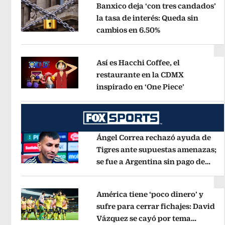
Banxico deja ‘con tres candados’
la tasa de interés: Queda sin
cambios en 6.50%
Opens in new wi
Opens in new window
Así es Hacchi Coffee, el
restaurante en la CDMX
inspirado en ‘One Piece’
Opens in 
Opens in new window
Ángel Correa rechazó ayuda de
Tigres ante supuestas amenazas;
se fue a Argentina sin pago de
Opens in new window
River
Opens in new window
América tiene ‘poco dinero’ y
sufre para cerrar fichajes: David
Vázquez se cayó por tema