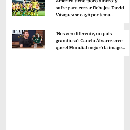
América tiene ‘poco dinero’ y
sufre para cerrar fichajes: David
Vázquez se cayó por tema
Opens in new window
administrativo
Opens in new wind
‘Nos ven diferente, un país
grandioso’: Canelo Álvarez cree
que el Mundial mejoró la imagen
Opens in new window
de México
Opens in new window