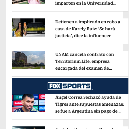
imparten en la Universidad
Opens in new window
Rosario Castellanos
Opens in new 
Detienen a implicado en robo a
casa de Karely Ruiz: ‘Se hará
justicia’, dice la influencer
Opens i
Opens in new window
UNAM cancela contrato con
Territorium Life, empresa
encargada del examen de
Opens in new window
ingreso virtual
Opens in new wind
Ángel Correa rechazó ayuda de
Tigres ante supuestas amenazas;
se fue a Argentina sin pago de
Opens in new window
River
Opens in new window