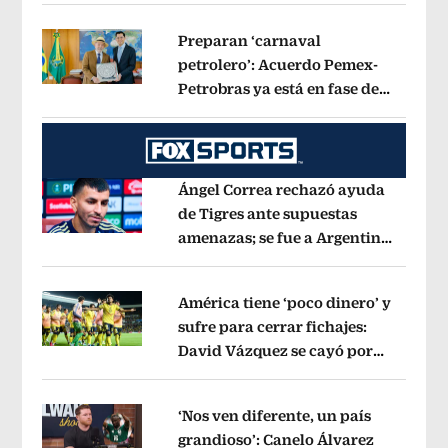
Preparan ‘carnaval
petrolero’: Acuerdo Pemex-
Petrobras ya está en fase de
Opens in new window
ejecución, anuncia canciller
Opens i
Ángel Correa rechazó ayuda
de Tigres ante supuestas
amenazas; se fue a Argentina
Opens in new window
sin pago de River
Opens in new wind
América tiene ‘poco dinero’ y
sufre para cerrar fichajes:
David Vázquez se cayó por
Opens in new window
tema administrativo
Opens in new w
‘Nos ven diferente, un país
grandioso’: Canelo Álvarez