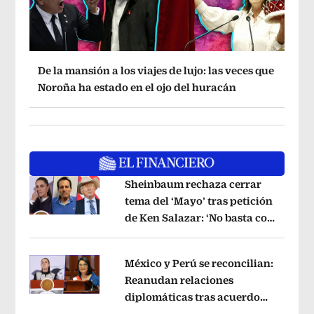
De la mansión a los viajes de lujo: las veces que
Noroña ha estado en el ojo del huracán
Sheinbaum rechaza cerrar
tema del ‘Mayo’ tras petición
de Ken Salazar: ‘No basta con
Opens in new window
decir que ya pasó’
Opens in new win
México y Perú se reconcilian:
Reanudan relaciones
diplomáticas tras acuerdo
Opens in new window
por Betssy Chávez
Opens in new win