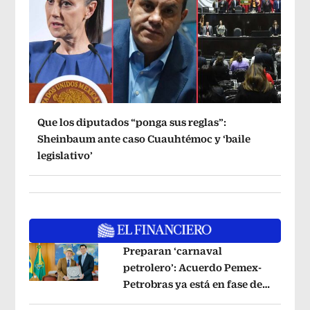
Que los diputados “ponga sus reglas”:
Sheinbaum ante caso Cuauhtémoc y ‘baile
legislativo’
Preparan ‘carnaval
petrolero’: Acuerdo Pemex-
Petrobras ya está en fase de
Opens in new window
ejecución, anuncia canciller
Opens i