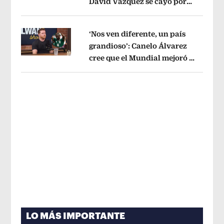
David Vázquez se cayó por
Opens in new window
tema administrativo
Opens in new w
‘Nos ven diferente, un país
grandioso’: Canelo Álvarez
cree que el Mundial mejoró la
Opens in new window
imagen de México
Opens in new win
LO MÁS IMPORTANTE