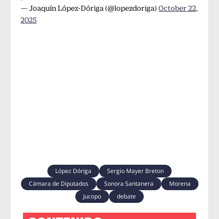
— Joaquín López-Dóriga (@lopezdoriga)
October 22,
2025
López Dóriga
Sergio Mayer Breton
Cámara de Diputados
Sonora Santanera
Morena
Jucopo
debate