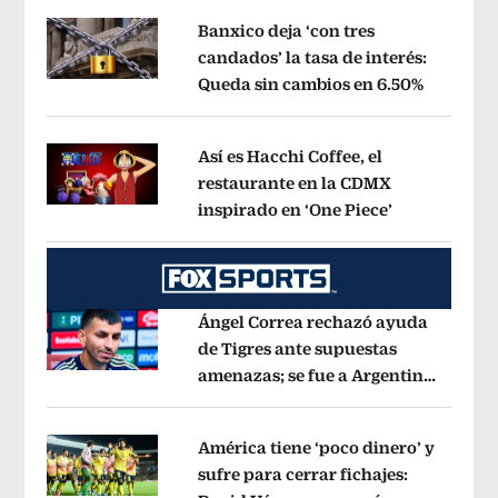
Banxico deja ‘con tres
candados’ la tasa de interés:
Queda sin cambios en 6.50%
Opens in
Opens in new window
Así es Hacchi Coffee, el
restaurante en la CDMX
inspirado en ‘One Piece’
Opens in ne
Opens in new window
Ángel Correa rechazó ayuda
de Tigres ante supuestas
amenazas; se fue a Argentina
Opens in new window
sin pago de River
Opens in new wind
América tiene ‘poco dinero’ y
sufre para cerrar fichajes: