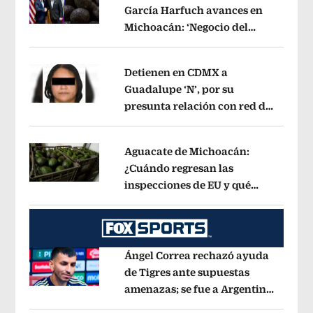
García Harfuch avances en
Michoacán: ‘Negocio del
Opens in new window
aguacate es beneficioso’
Opens in ne
Detienen en CDMX a
Guadalupe ‘N’, por su
presunta relación con red de
Opens in new window
contrabando de
hidrocarburos
Opens in new window
Aguacate de Michoacán:
¿Cuándo regresan las
inspecciones de EU y qué
Opens in new window
municipios están incluidos?
Opens i
Ángel Correa rechazó ayuda
de Tigres ante supuestas
amenazas; se fue a Argentina
Opens in new window
sin pago de River
Opens in new wind