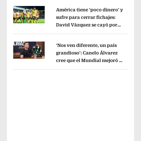
América tiene ‘poco dinero’ y
sufre para cerrar fichajes:
David Vázquez se cayó por
Opens in new window
tema administrativo
Opens in new w
‘Nos ven diferente, un país
grandioso’: Canelo Álvarez
cree que el Mundial mejoró la
Opens in new window
imagen de México
Opens in new win