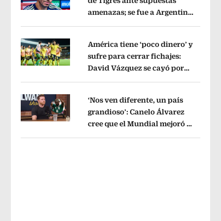
de Tigres ante supuestas
amenazas; se fue a Argentina
Opens in new window
sin pago de River
Opens in new wind
América tiene ‘poco dinero’ y
sufre para cerrar fichajes:
David Vázquez se cayó por
Opens in new window
tema administrativo
Opens in new w
‘Nos ven diferente, un país
grandioso’: Canelo Álvarez
cree que el Mundial mejoró la
Opens in new window
imagen de México
Opens in new win