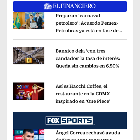
Preparan ‘carnaval
petrolero’: Acuerdo Pemex-
Petrobras ya está en fase de
Opens in new window
ejecución, anuncia canciller
Opens i
Banxico deja ‘con tres
candados’ la tasa de interés:
Queda sin cambios en 6.50%
Opens in
Opens in new window
Así es Hacchi Coffee, el
restaurante en la CDMX
inspirado en ‘One Piece’
Opens in ne
Opens in new window
Ángel Correa rechazó ayuda