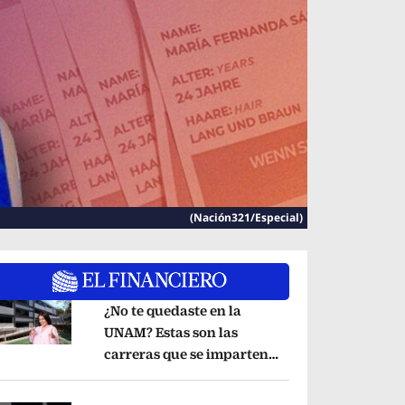
(Nación321/Especial)
¿No te quedaste en la
UNAM? Estas son las
carreras que se imparten
pens in new window
en la Universidad Rosario
Castellanos
Opens in new window