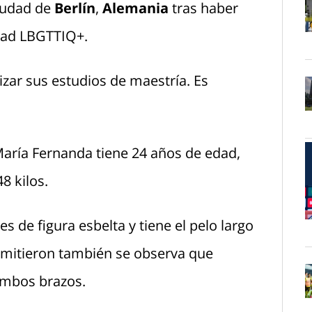
ciudad de
Berlín
,
Alemania
tras haber
idad LBGTTIQ+.
O
izar sus estudios de maestría. Es
O
María Fernanda tiene 24 años de edad,
8 kilos.
s de figura esbelta y tiene el pelo largo
O
emitieron también se observa que
ambos brazos.
O