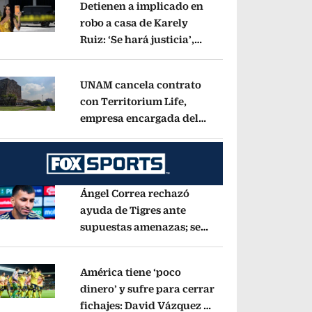
Detienen a implicado en
robo a casa de Karely
Ruiz: ‘Se hará justicia’,
pens in new window
dice la influencer
Opens in new window
UNAM cancela contrato
con Territorium Life,
empresa encargada del
pens in new window
examen de ingreso virtual
Opens in new wind
Ángel Correa rechazó
ayuda de Tigres ante
supuestas amenazas; se
pens in new window
fue a Argentina sin pago
de River
Opens in new window
América tiene ‘poco
dinero’ y sufre para cerrar
fichajes: David Vázquez se
pens in new window