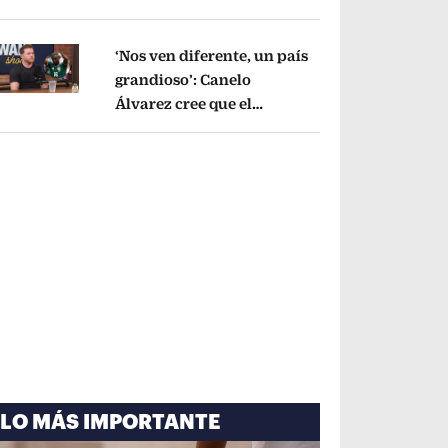
cayó por tema
administrativo
Opens in new window
‘Nos ven diferente, un país
grandioso’: Canelo
Álvarez cree que el
pens in new window
Mundial mejoró la imagen
de México
Opens in new window
LO MÁS IMPORTANTE