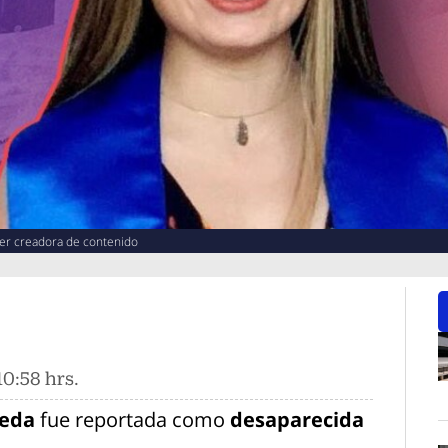
ser creadora de contenido
0:58 hrs.
O
ñeda
fue reportada como
desaparecida