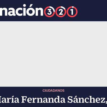
k
ocial-whatsapp
CIUDADANOS
María Fernanda Sánchez,