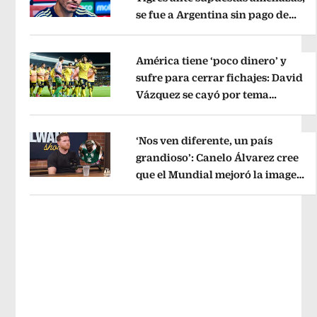
se fue a Argentina sin pago de
Opens in new window
River
Opens in new window
América tiene ‘poco dinero’ y
sufre para cerrar fichajes: David
Vázquez se cayó por tema
Opens in new window
administrativo
Opens in new wind
‘Nos ven diferente, un país
grandioso’: Canelo Álvarez cree
que el Mundial mejoró la imagen
Opens in new window
de México
Opens in new window