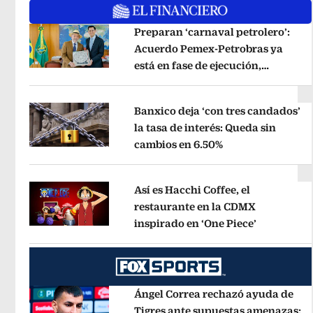
Preparan ‘carnaval petrolero’:
Acuerdo Pemex-Petrobras ya
está en fase de ejecución,
Opens in new window
anuncia canciller
Opens in new wi
Banxico deja ‘con tres candados’
la tasa de interés: Queda sin
cambios en 6.50%
Opens in new wi
Opens in new window
Así es Hacchi Coffee, el
restaurante en la CDMX
inspirado en ‘One Piece’
Opens in 
Opens in new window
Ángel Correa rechazó ayuda de
Tigres ante supuestas amenazas;