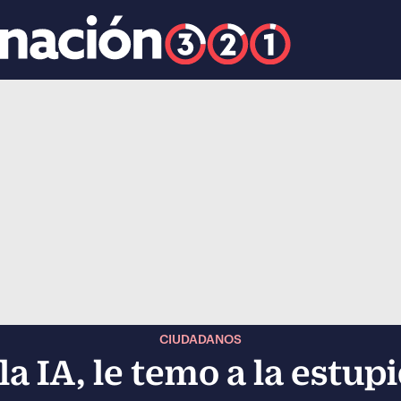
k
ocial-whatsapp
CIUDADANOS
 la IA, le temo a la estu