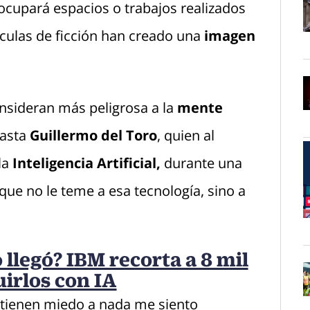
cupará espacios o trabajos realizados
ículas de ficción han creado una
imagen
O
nsideran más peligrosa a la
mente
O
easta
Guillermo del Toro
, quien al
la
Inteligencia Artificial,
durante
una
 que no le teme a esa tecnología, sino a
O
 llegó? IBM recorta a 8 mil
irlos con IA
 tienen miedo a nada me siento
O