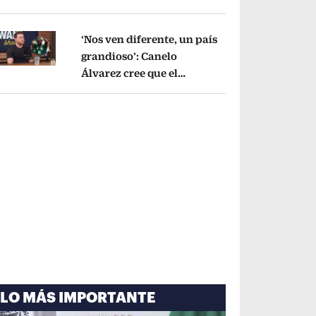
cayó por tema
administrativo
Opens in new window
‘Nos ven diferente, un país
grandioso’: Canelo
Álvarez cree que el
pens in new window
Mundial mejoró la imagen
de México
Opens in new window
LO MÁS IMPORTANTE