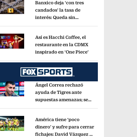
Banxico deja ‘con tres
candados’ la tasa de
interés: Queda sin
pens in new window
cambios en 6.50%
Opens in new window
Así es Hacchi Coffee, el
restaurante en la CDMX
inspirado en ‘One Piece’
Opens in new window
pens in new window
Ángel Correa rechazó
ayuda de Tigres ante
supuestas amenazas; se
pens in new window
fue a Argentina sin pago
de River
Opens in new window
América tiene ‘poco
dinero’ y sufre para cerrar
fichajes: David Vázquez se
pens in new window