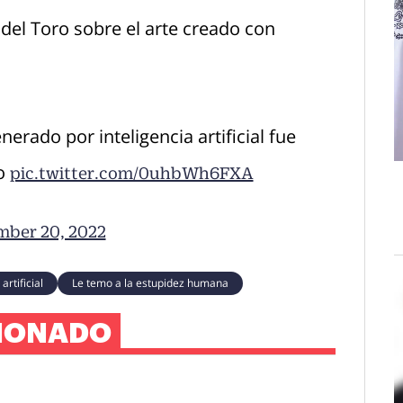
o del Toro sobre el arte creado con
nerado por inteligencia artificial fue
no
pic.twitter.com/0uhbWh6FXA
ber 20, 2022
artificial
Le temo a la estupidez humana
IONADO