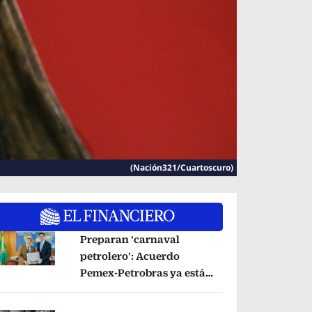
(Nación321/Cuartoscuro)
Preparan ‘carnaval
petrolero’: Acuerdo
Pemex-Petrobras ya está
pens in new window
en fase de ejecución,
anuncia canciller
Opens in new window