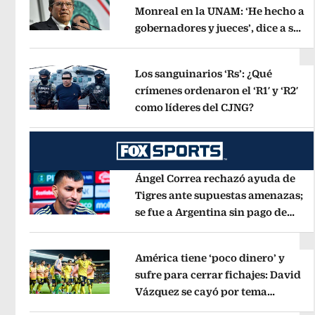
Monreal en la UNAM: ‘He hecho a
gobernadores y jueces’, dice a sus
Opens in new window
alumnos
Opens in new window
Los sanguinarios ‘Rs’: ¿Qué
crímenes ordenaron el ‘R1′ y ‘R2′
como líderes del CJNG?
Opens in n
Opens in new window
Ángel Correa rechazó ayuda de
Tigres ante supuestas amenazas;
se fue a Argentina sin pago de
Opens in new window
River
Opens in new window
América tiene ‘poco dinero’ y
sufre para cerrar fichajes: David
Vázquez se cayó por tema
Opens in new window
administrativo
Opens in new wind