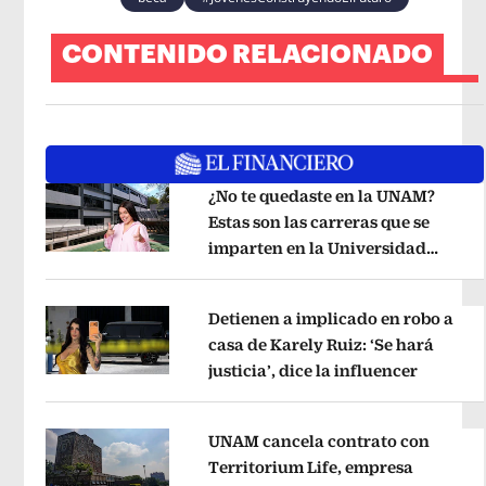
CONTENIDO RELACIONADO
¿No te quedaste en la UNAM?
Estas son las carreras que se
imparten en la Universidad
Opens in new window
Rosario Castellanos
Opens in new 
Detienen a implicado en robo a
casa de Karely Ruiz: ‘Se hará
justicia’, dice la influencer
Opens i
Opens in new window
UNAM cancela contrato con
Territorium Life, empresa