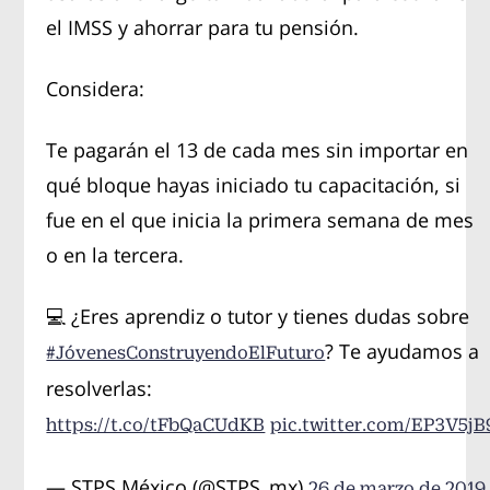
el IMSS y ahorrar para tu pensión.
Considera:
Te pagarán el 13 de cada mes sin importar en
qué bloque hayas iniciado tu capacitación, si
fue en el que inicia la primera semana de mes
o en la tercera.
💻 ¿Eres aprendiz o tutor y tienes dudas sobre
? Te ayudamos a
#JóvenesConstruyendoElFuturo
resolverlas:
https://t.co/tFbQaCUdKB
pic.twitter.com/EP3V5jB
— STPS México (@STPS_mx)
26 de marzo de 2019