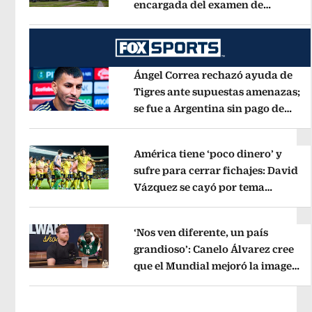
encargada del examen de
Opens in new window
ingreso virtual
Opens in new wind
Ángel Correa rechazó ayuda de
Tigres ante supuestas amenazas;
se fue a Argentina sin pago de
Opens in new window
River
Opens in new window
América tiene ‘poco dinero’ y
sufre para cerrar fichajes: David
Vázquez se cayó por tema
Opens in new window
administrativo
Opens in new wind
‘Nos ven diferente, un país
grandioso’: Canelo Álvarez cree
que el Mundial mejoró la imagen
Opens in new window
de México
Opens in new window