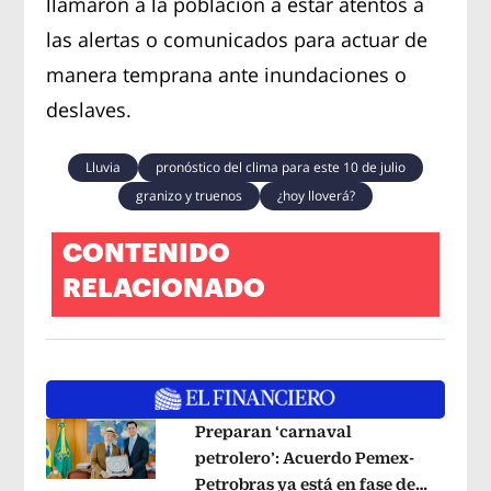
llamaron a la población a estar atentos a
las alertas o comunicados para actuar de
manera temprana ante inundaciones o
deslaves.
Lluvia
pronóstico del clima para este 10 de julio
granizo y truenos
¿hoy lloverá?
CONTENIDO
RELACIONADO
Preparan ‘carnaval
petrolero’: Acuerdo Pemex-
Petrobras ya está en fase de