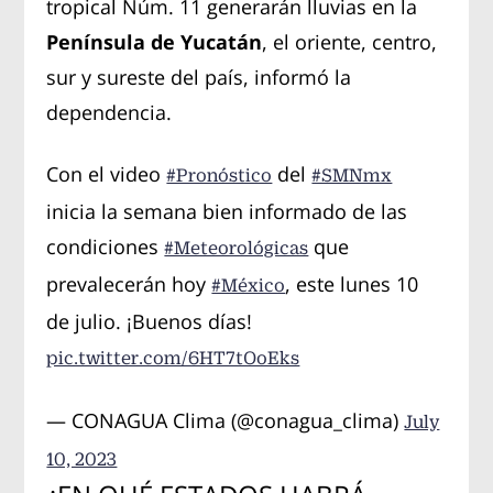
tropical Núm. 11 generarán lluvias en la
Península de Yucatán
, el oriente, centro,
sur y sureste del país, informó la
dependencia.
Con el video
del
#Pronóstico
#SMNmx
inicia la semana bien informado de las
condiciones
que
#Meteorológicas
prevalecerán hoy
, este lunes 10
#México
de julio. ¡Buenos días!
pic.twitter.com/6HT7tOoEks
— CONAGUA Clima (@conagua_clima)
July
10, 2023