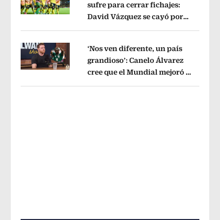
sufre para cerrar fichajes:
David Vázquez se cayó por
Opens in new window
tema administrativo
Opens in new w
‘Nos ven diferente, un país
grandioso’: Canelo Álvarez
cree que el Mundial mejoró la
Opens in new window
imagen de México
Opens in new win