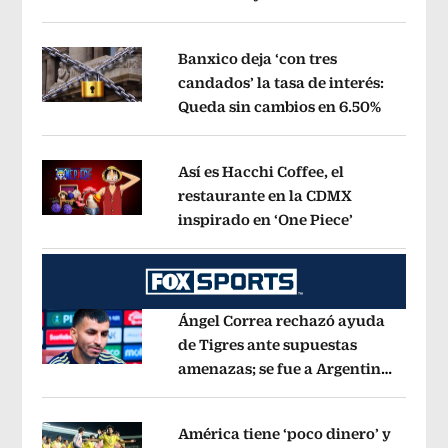
Opens in new window
ejecución, anuncia canciller
Opens i
Banxico deja ‘con tres
candados’ la tasa de interés:
Queda sin cambios en 6.50%
Opens in
Opens in new window
Así es Hacchi Coffee, el
restaurante en la CDMX
inspirado en ‘One Piece’
Opens in ne
Opens in new window
Ángel Correa rechazó ayuda
de Tigres ante supuestas
amenazas; se fue a Argentina
Opens in new window
sin pago de River
Opens in new wind
América tiene ‘poco dinero’ y