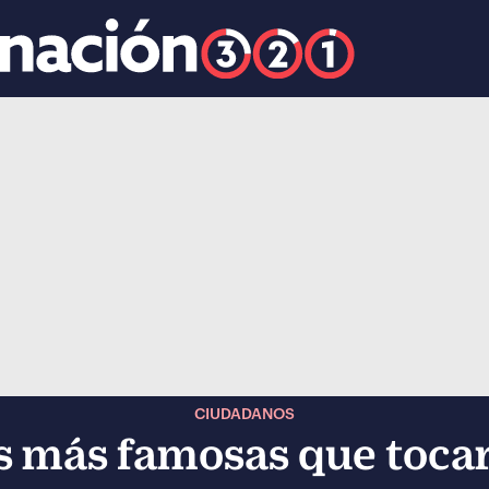
k
ocial-whatsapp
CIUDADANOS
es más famosas que toca