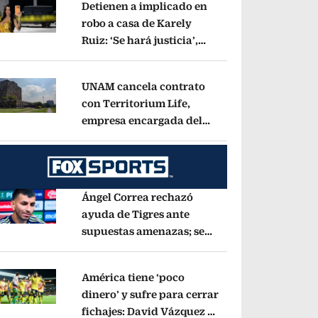
Detienen a implicado en
robo a casa de Karely
Ruiz: ‘Se hará justicia’,
pens in new window
dice la influencer
Opens in new window
UNAM cancela contrato
con Territorium Life,
empresa encargada del
pens in new window
examen de ingreso virtual
Opens in new wind
Ángel Correa rechazó
ayuda de Tigres ante
supuestas amenazas; se
pens in new window
fue a Argentina sin pago
de River
Opens in new window
América tiene ‘poco
dinero’ y sufre para cerrar
fichajes: David Vázquez se
pens in new window