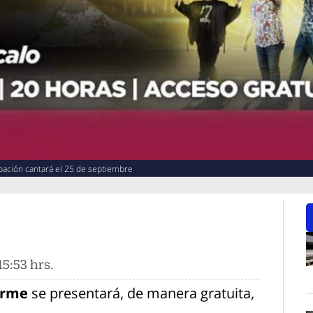
pación cantará el 25 de septiembre
5:53 hrs.
O
irme
se presentará, de manera gratuita,