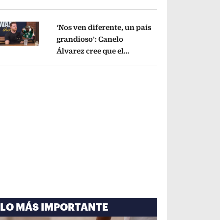
cayó por tema
administrativo
Opens in new window
‘Nos ven diferente, un país
grandioso’: Canelo
Álvarez cree que el
pens in new window
Mundial mejoró la imagen
de México
Opens in new window
LO MÁS IMPORTANTE