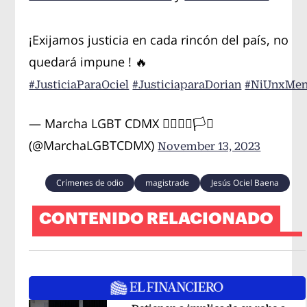
¡Exijamos justicia en cada rincón del país, no
quedará impune ! 🔥
#JusticiaParaOciel
#JusticiaparaDorian
#NiUnxMe
— Marcha LGBT CDMX 🏳️‍🌈🇲🇽🏳️‍⚧️
(@MarchaLGBTCDMX)
November 13, 2023
Crímenes de odio
magistrade
Jesús Ociel Baena
CONTENIDO RELACIONADO