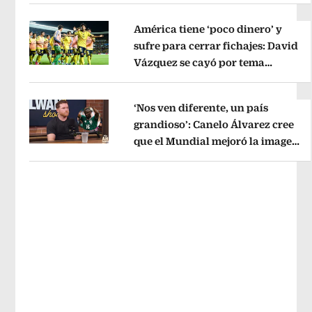
River
Opens in new window
América tiene ‘poco dinero’ y
sufre para cerrar fichajes: David
Vázquez se cayó por tema
Opens in new window
administrativo
Opens in new wind
‘Nos ven diferente, un país
grandioso’: Canelo Álvarez cree
que el Mundial mejoró la imagen
Opens in new window
de México
Opens in new window