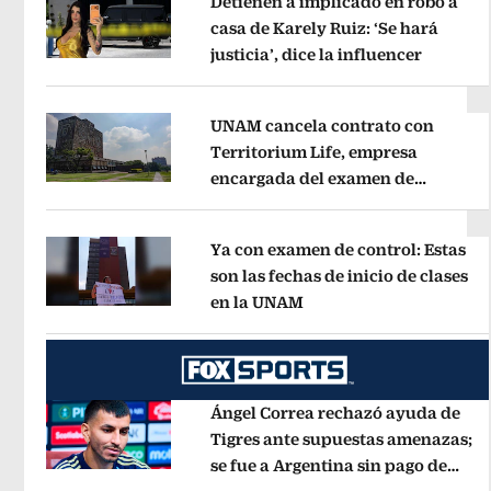
Detienen a implicado en robo a
casa de Karely Ruiz: ‘Se hará
justicia’, dice la influencer
Opens i
Opens in new window
UNAM cancela contrato con
Territorium Life, empresa
encargada del examen de
Opens in new window
ingreso virtual
Opens in new wind
Ya con examen de control: Estas
son las fechas de inicio de clases
en la UNAM
Opens in new window
Opens in new window
Ángel Correa rechazó ayuda de
Tigres ante supuestas amenazas;
se fue a Argentina sin pago de
Opens in new window