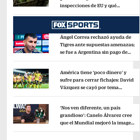
inspecciones de EU y qué
Opens in new window
municipios están incluidos?
Opens 
Ángel Correa rechazó ayuda de
Tigres ante supuestas amenazas;
se fue a Argentina sin pago de
Opens in new window
River
Opens in new window
América tiene ‘poco dinero’ y
sufre para cerrar fichajes: David
Vázquez se cayó por tema
Opens in new window
administrativo
Opens in new wind
‘Nos ven diferente, un país
grandioso’: Canelo Álvarez cree
que el Mundial mejoró la imagen
Opens in new window
de México
Opens in new window