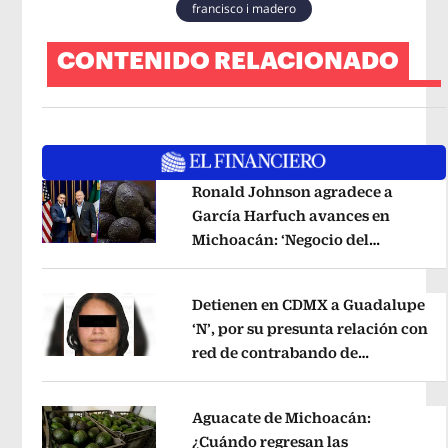
francisco i madero
CONTENIDO RELACIONADO
Ronald Johnson agradece a
García Harfuch avances en
Michoacán: ‘Negocio del
Opens in new window
aguacate es beneficioso’
Opens in 
Detienen en CDMX a Guadalupe
‘N’, por su presunta relación con
red de contrabando de
Opens in new window
hidrocarburos
Opens in new wind
Aguacate de Michoacán:
¿Cuándo regresan las