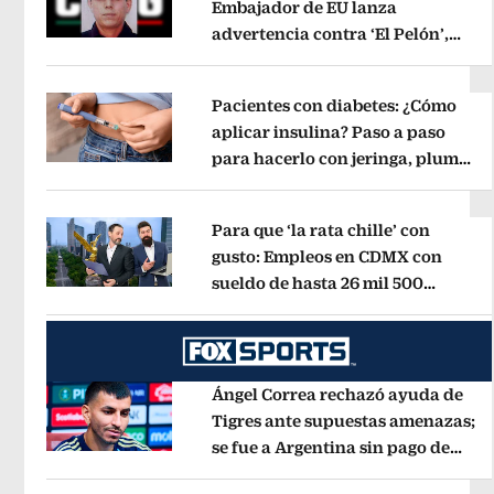
Embajador de EU lanza
advertencia contra ‘El Pelón’,
Opens in new window
hijastro del ‘Mencho’
Opens in new
Pacientes con diabetes: ¿Cómo
aplicar insulina? Paso a paso
para hacerlo con jeringa, pluma
Opens in new window
y bomba
Opens in new window
Para que ‘la rata chille’ con
gusto: Empleos en CDMX con
sueldo de hasta 26 mil 500
Opens in new window
mensuales
Opens in new window
Ángel Correa rechazó ayuda de
Tigres ante supuestas amenazas;
se fue a Argentina sin pago de
Opens in new window
River
Opens in new window