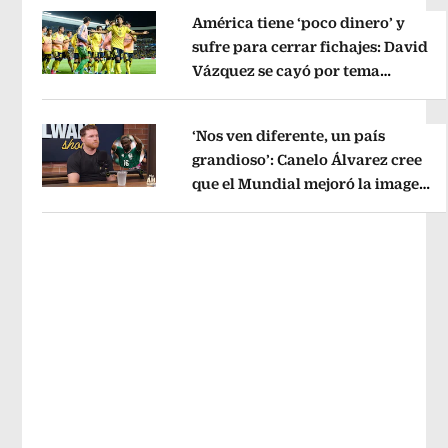
América tiene ‘poco dinero’ y
sufre para cerrar fichajes: David
Vázquez se cayó por tema
Opens in new window
administrativo
Opens in new wind
‘Nos ven diferente, un país
grandioso’: Canelo Álvarez cree
que el Mundial mejoró la imagen
Opens in new window
de México
Opens in new window