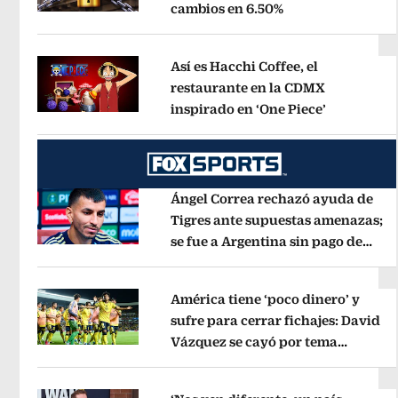
cambios en 6.50%
Opens in new wi
Opens in new window
Así es Hacchi Coffee, el
restaurante en la CDMX
inspirado en ‘One Piece’
Opens in 
Opens in new window
Ángel Correa rechazó ayuda de
Tigres ante supuestas amenazas;
se fue a Argentina sin pago de
Opens in new window
River
Opens in new window
América tiene ‘poco dinero’ y
sufre para cerrar fichajes: David
Vázquez se cayó por tema
Opens in new window
administrativo
Opens in new wind