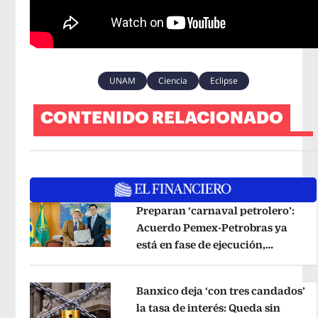
UNAM
Ciencia
Eclipse
CONTENIDO RELACIONADO
Preparan ‘carnaval petrolero’:
Acuerdo Pemex-Petrobras ya
está en fase de ejecución,
Opens in new window
anuncia canciller
Opens in new wi
Banxico deja ‘con tres candados’
la tasa de interés: Queda sin