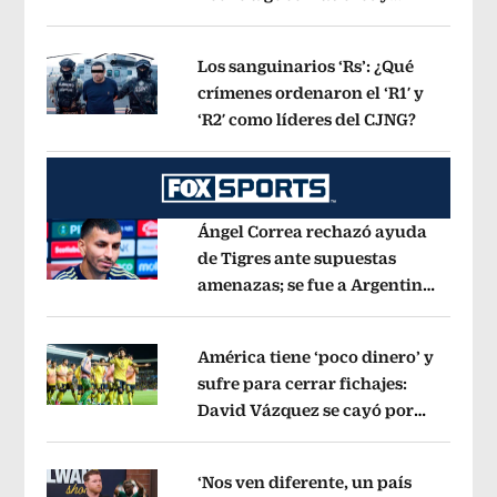
Opens in new window
jueces’, dice a sus alumnos
Opens in 
Los sanguinarios ‘Rs’: ¿Qué
crímenes ordenaron el ‘R1′ y
‘R2′ como líderes del CJNG?
Opens in
Opens in new window
Ángel Correa rechazó ayuda
de Tigres ante supuestas
amenazas; se fue a Argentina
Opens in new window
sin pago de River
Opens in new wind
América tiene ‘poco dinero’ y
sufre para cerrar fichajes:
David Vázquez se cayó por
Opens in new window
tema administrativo
Opens in new w
‘Nos ven diferente, un país