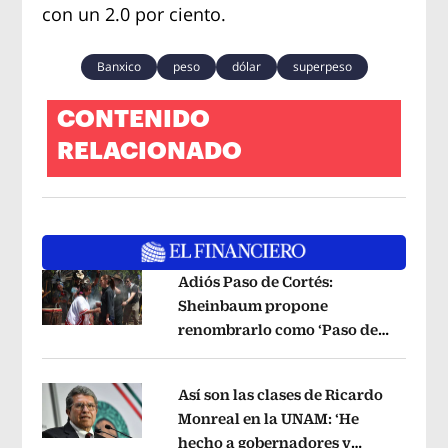
con un 2.0 por ciento.
Banxico
peso
dólar
superpeso
CONTENIDO
RELACIONADO
Adiós Paso de Cortés:
Sheinbaum propone
renombrarlo como ‘Paso de
Opens in new window
los Pueblos Indígenas’
Opens in new 
Así son las clases de Ricardo
Monreal en la UNAM: ‘He
hecho a gobernadores y