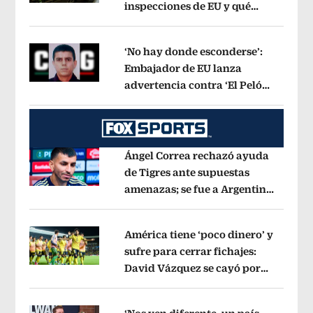
inspecciones de EU y qué
Opens in new window
municipios están incluidos?
Opens i
‘No hay donde esconderse’:
Embajador de EU lanza
advertencia contra ‘El Pelón’,
Opens in new window
hijastro del ‘Mencho’
Opens in new w
Ángel Correa rechazó ayuda
de Tigres ante supuestas
amenazas; se fue a Argentina
Opens in new window
sin pago de River
Opens in new wind
América tiene ‘poco dinero’ y
sufre para cerrar fichajes:
David Vázquez se cayó por
Opens in new window
tema administrativo
Opens in new w