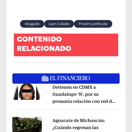
Abogado
Juan Collado
Prisión justificada
CONTENIDO
RELACIONADO
Detienen en CDMX a
Guadalupe ‘N’, por su
presunta relación con red de
Opens in new window
contrabando de
hidrocarburos
Opens in new window
Aguacate de Michoacán:
¿Cuándo regresan las