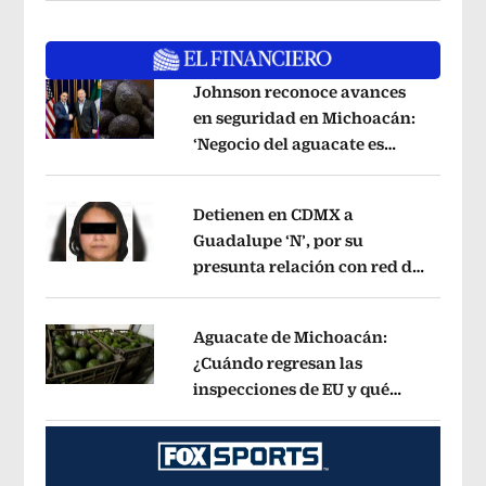
Johnson reconoce avances
en seguridad en Michoacán:
‘Negocio del aguacate es
Opens in new window
mutuamente beneficioso’
Opens in n
Detienen en CDMX a
Guadalupe ‘N’, por su
presunta relación con red de
Opens in new window
contrabando de
hidrocarburos
Opens in new window
Aguacate de Michoacán:
¿Cuándo regresan las
inspecciones de EU y qué
Opens in new window
municipios están incluidos?
Opens i