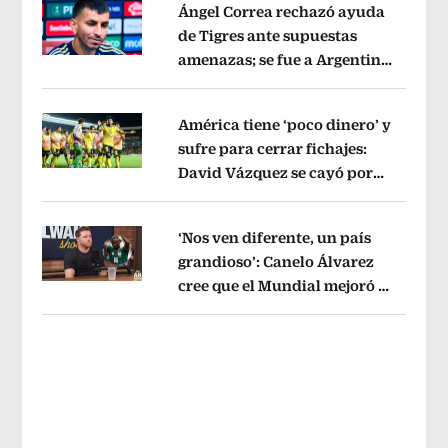
Ángel Correa rechazó ayuda
de Tigres ante supuestas
amenazas; se fue a Argentina
Opens in new window
sin pago de River
Opens in new wind
América tiene ‘poco dinero’ y
sufre para cerrar fichajes:
David Vázquez se cayó por
Opens in new window
tema administrativo
Opens in new w
‘Nos ven diferente, un país
grandioso’: Canelo Álvarez
cree que el Mundial mejoró la
Opens in new window
imagen de México
Opens in new win