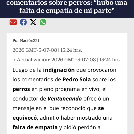
comentarios sobre perros: “hubo una
falta de empatía de mi parte”
Compartir el artículo actual mediante global
Compartir el artículo actual mediante Email
Compartir el artículo actual mediante Facebook
Compartir el artículo actual mediante Twitter
Por
Nación321
2026 GMT-5-07-08 | 15:24 hrs.
/ Actualización:
2026 GMT-5-07-08 | 15:24 hrs.
Luego de la
indignación
que provocaron
los comentarios de
Pedro Sola
sobre los
perros
en pleno programa en vivo, el
conductor de
Ventaneando
ofreció un
mensaje en el que reconoció que
se
equivocó,
admitió haber mostrado una
falta de empatía
y pidió perdón a