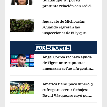
Guadalupe ‘N’, por su
presunta relación con red de
Opens in new window
contrabando de
hidrocarburos
Opens in new window
Aguacate de Michoacán:
¿Cuándo regresan las
inspecciones de EU y qué
Opens in new window
municipios están incluidos?
Opens i
Ángel Correa rechazó ayuda
de Tigres ante supuestas
amenazas; se fue a Argentina
Opens in new window
sin pago de River
Opens in new wind
América tiene ‘poco dinero’ y
sufre para cerrar fichajes:
David Vázquez se cayó por
Opens in new window
tema administrativo
Opens in new w