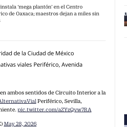
instala ‘mega plantón’ en el Centro
rico de Oaxaca; maestros dejan a miles sin
s
O
uridad de la Ciudad de México
tivas viales Periférico, Avenida
en ambos sentidos de Circuito Interior a la
AlternativaVial
Periférico, Sevilla,
oniente.
pic.twitter.com/aZYzQvw7RA
X)
May 28, 2026