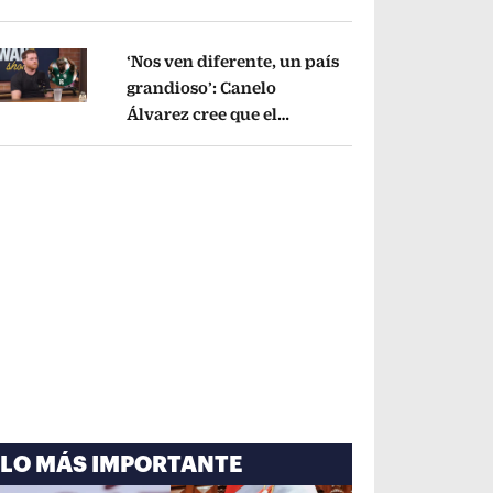
cayó por tema
administrativo
Opens in new window
‘Nos ven diferente, un país
grandioso’: Canelo
Álvarez cree que el
pens in new window
Mundial mejoró la imagen
de México
Opens in new window
LO MÁS IMPORTANTE