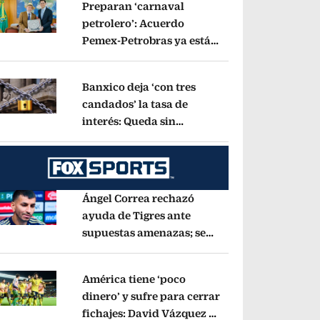
Preparan ‘carnaval
petrolero’: Acuerdo
Pemex-Petrobras ya está
pens in new window
en fase de ejecución,
anuncia canciller
Opens in new window
Banxico deja ‘con tres
candados’ la tasa de
interés: Queda sin
pens in new window
cambios en 6.50%
Opens in new window
Ángel Correa rechazó
ayuda de Tigres ante
supuestas amenazas; se
pens in new window
fue a Argentina sin pago
de River
Opens in new window
América tiene ‘poco
dinero’ y sufre para cerrar
fichajes: David Vázquez se
pens in new window