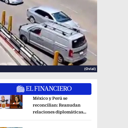
(Ovial)
México y Perú se
reconcilian: Reanudan
relaciones diplomáticas
pens in new window
tras acuerdo por Betssy
Chávez
Opens in new window