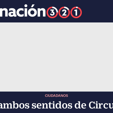
k
ocial-whatsapp
CIUDADANOS
mbos sentidos de Circuit