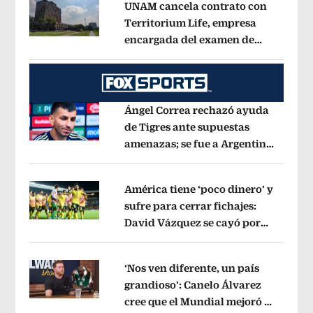
UNAM cancela contrato con
Territorium Life, empresa
encargada del examen de
Opens in new window
ingreso virtual
Opens in new window
Ángel Correa rechazó ayuda
de Tigres ante supuestas
amenazas; se fue a Argentina
Opens in new window
sin pago de River
Opens in new wind
América tiene ‘poco dinero’ y
sufre para cerrar fichajes:
David Vázquez se cayó por
Opens in new window
tema administrativo
Opens in new w
‘Nos ven diferente, un país
grandioso’: Canelo Álvarez
cree que el Mundial mejoró la
Opens in new window