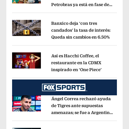
Petrobras ya está en fase de
Opens in new window
ejecución, anuncia canciller
Opens i
Banxico deja ‘con tres
candados’ la tasa de interés:
Queda sin cambios en 6.50%
Opens in
Opens in new window
Así es Hacchi Coffee, el
restaurante en la CDMX
inspirado en ‘One Piece’
Opens in ne
Opens in new window
Ángel Correa rechazó ayuda
de Tigres ante supuestas
amenazas; se fue a Argentina
Opens in new window
sin pago de River
Opens in new wind