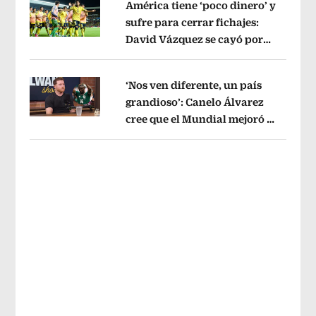
América tiene ‘poco dinero’ y
sufre para cerrar fichajes:
David Vázquez se cayó por
Opens in new window
tema administrativo
Opens in new w
‘Nos ven diferente, un país
grandioso’: Canelo Álvarez
cree que el Mundial mejoró la
Opens in new window
imagen de México
Opens in new win