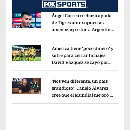
Ángel Correa rechazó ayuda
de Tigres ante supuestas
amenazas; se fue a Argentina
Opens in new window
sin pago de River
Opens in new wind
América tiene ‘poco dinero’ y
sufre para cerrar fichajes:
David Vázquez se cayó por
Opens in new window
tema administrativo
Opens in new w
‘Nos ven diferente, un país
grandioso’: Canelo Álvarez
cree que el Mundial mejoró la
Opens in new window
imagen de México
Opens in new win