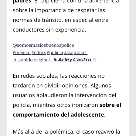
padres
. El clip cierra con una advertencia
sobre la importancia de respetar las
normas de tránsito, en especial entre
conductores sin experiencia.
@somosmaslosbuenospolice
#mexico
#cdmx
#policia
#ssc
#biker
♬ sonido original - ♞ 𝘼𝙧𝙡𝙚𝙮 𝘾𝙖𝙨𝙩𝙧𝙤 ♘
En redes sociales, las reacciones no
tardaron en dividir opiniones. Algunos
usuarios aplaudieron la intervención del
policía, mientras otros ironizaron
sobre el
comportamiento del adolescente.
Más allá de la polémica, el caso reavivó la