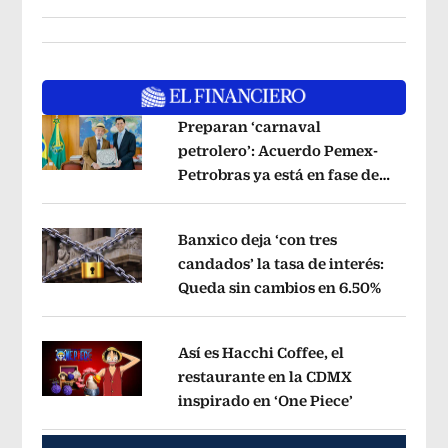
Preparan ‘carnaval
petrolero’: Acuerdo Pemex-
Petrobras ya está en fase de
Opens in new window
ejecución, anuncia canciller
Opens i
Banxico deja ‘con tres
candados’ la tasa de interés:
Queda sin cambios en 6.50%
Opens in
Opens in new window
Así es Hacchi Coffee, el
restaurante en la CDMX
inspirado en ‘One Piece’
Opens in ne
Opens in new window