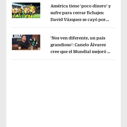
América tiene ‘poco dinero’ y
sufre para cerrar fichajes:
David Vázquez se cayó por
Opens in new window
tema administrativo
Opens in new w
‘Nos ven diferente, un país
grandioso’: Canelo Álvarez
cree que el Mundial mejoró la
Opens in new window
imagen de México
Opens in new win