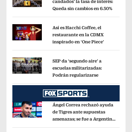
candados’ la tasa de interés:
Queda sin cambios en 6.50%
Opens in
Opens in new window
Así es Hacchi Coffee, el
restaurante en la CDMX
inspirado en ‘One Piece’
Opens in ne
Opens in new window
SEP da ‘segundo aire’ a
escuelas militarizadas:
Podrán regularizarse
Opens in new 
Opens in new window
Ángel Correa rechazó ayuda
de Tigres ante supuestas
amenazas; se fue a Argentina
Opens in new window
sin pago de River
Opens in new wind