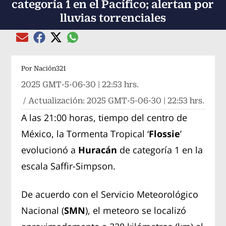
categoría 1 en el Pacífico; alertan por
lluvias torrenciales
Compartir el artículo actual mediante global
Compartir el artículo actual mediante Email
Compartir el artículo actual mediante Facebook
Compartir el artículo actual mediante Twitter
Por
Nación321
2025 GMT-5-06-30 | 22:53 hrs.
/ Actualización:
2025 GMT-5-06-30 | 22:53 hrs.
A las 21:00 horas, tiempo del centro de
México, la Tormenta Tropical ‘
Flossie
’
evolucionó a
Huracán
de categoría 1 en la
escala Saffir-Simpson.
De acuerdo con el Servicio Meteorológico
Nacional (
SMN
), el meteoro se localizó