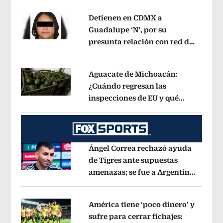
Detienen en CDMX a
Guadalupe ‘N’, por su
presunta relación con red de
Opens in new window
contrabando de
hidrocarburos
Opens in new window
Aguacate de Michoacán:
¿Cuándo regresan las
inspecciones de EU y qué
Opens in new window
municipios están incluidos?
Opens i
Ángel Correa rechazó ayuda
de Tigres ante supuestas
amenazas; se fue a Argentina
Opens in new window
sin pago de River
Opens in new wind
América tiene ‘poco dinero’ y
sufre para cerrar fichajes: