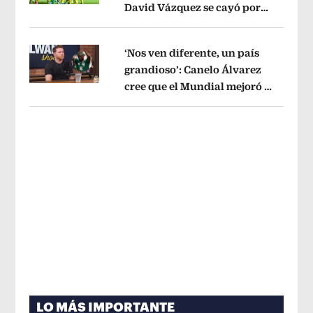
David Vázquez se cayó por
Opens in new window
tema administrativo
Opens in new w
‘Nos ven diferente, un país
grandioso’: Canelo Álvarez
cree que el Mundial mejoró la
Opens in new window
imagen de México
Opens in new win
LO MÁS IMPORTANTE