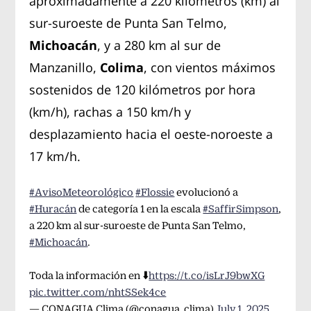
aproximadamente a 220 kilómetros (km) al
sur-suroeste de Punta San Telmo,
Michoacán
, y a 280 km al sur de
Manzanillo,
Colima
, con vientos máximos
sostenidos de 120 kilómetros por hora
(km/h), rachas a 150 km/h y
desplazamiento hacia el oeste-noroeste a
17 km/h.
#AvisoMeteorológico
#Flossie
evolucionó a
#Huracán
de categoría 1 en la escala
#SaffirSimpson
,
a 220 km al sur-suroeste de Punta San Telmo,
#Michoacán
.
Toda la información en ⬇️
https://t.co/isLrJ9bwXG
pic.twitter.com/nhtSSek4ce
— CONAGUA Clima (@conagua_clima)
July 1, 2025