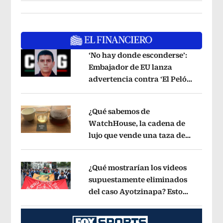
‘No hay donde esconderse’:
Embajador de EU lanza
advertencia contra ‘El Pelón’,
Opens in new window
hijastro del ‘Mencho’
Opens in new w
¿Qué sabemos de
WatchHouse, la cadena de
lujo que vende una taza de
Opens in new window
café en 560 pesos?
Opens in new win
¿Qué mostrarían los videos
supuestamente eliminados
del caso Ayotzinapa? Esto
Opens in new window
dice exintegrante del GIEI
Opens in 