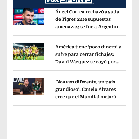
Ángel Correa rechazó ayuda
de Tigres ante supuestas
amenazas; se fue a Argentina
Opens in new window
sin pago de River
Opens in new wind
América tiene ‘poco dinero’ y
sufre para cerrar fichajes:
David Vázquez se cayó por
Opens in new window
tema administrativo
Opens in new w
‘Nos ven diferente, un país
grandioso’: Canelo Álvarez
cree que el Mundial mejoró la
Opens in new window
imagen de México
Opens in new win