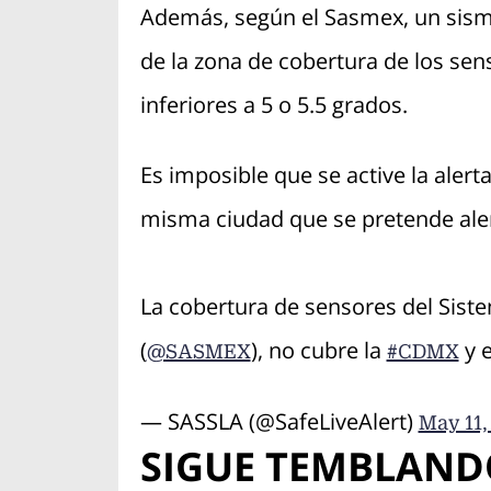
Además, según el Sasmex, un sismo
de la zona de cobertura de los se
inferiores a 5 o 5.5 grados.
Es imposible que se active la alert
misma ciudad que se pretende aler
La cobertura de sensores del Sist
(
), no cubre la
y e
@SASMEX
#CDMX
— SASSLA (@SafeLiveAlert)
May 11,
SIGUE TEMBLAND