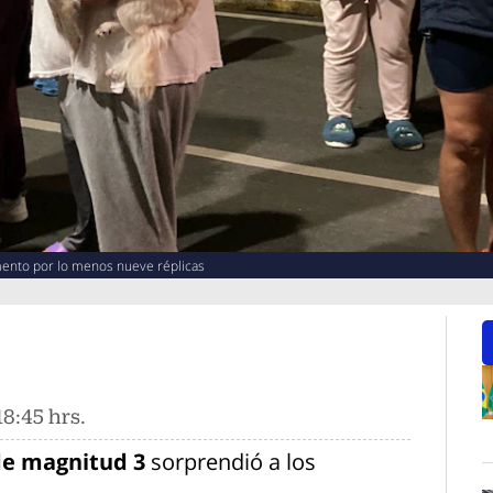
mento por lo menos nueve réplicas
8:45 hrs.
O
de magnitud 3
sorprendió a los