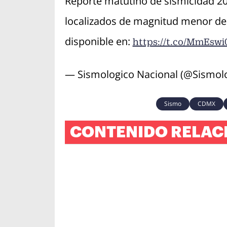
Reporte matutino de sismicidad 20
localizados de magnitud menor de 4
disponible en:
https://t.co/MmEsw
— Sismologico Nacional (@Sismo
Sismo
CDMX
CONTENIDO RELAC