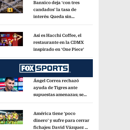
Banxico deja ‘con tres
candados’ la tasa de
interés: Queda sin
pens in new window
cambios en 6.50%
Opens in new window
Así es Hacchi Coffee, el
restaurante en la CDMX
inspirado en ‘One Piece’
Opens in new window
pens in new window
Ángel Correa rechazó
ayuda de Tigres ante
supuestas amenazas; se
pens in new window
fue a Argentina sin pago
de River
Opens in new window
América tiene ‘poco
dinero’ y sufre para cerrar
fichajes: David Vázquez se
pens in new window